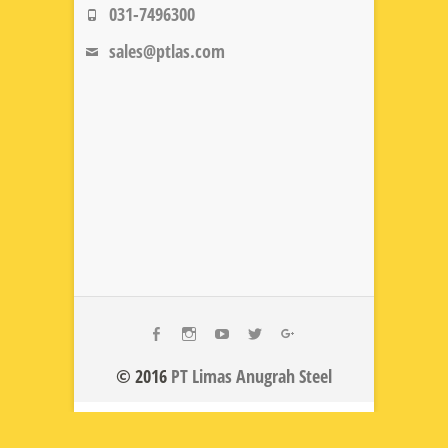
031-7496300
sales@ptlas.com
fb
ig
youtube
twitt
gplus
© 2016
PT Limas Anugrah Steel