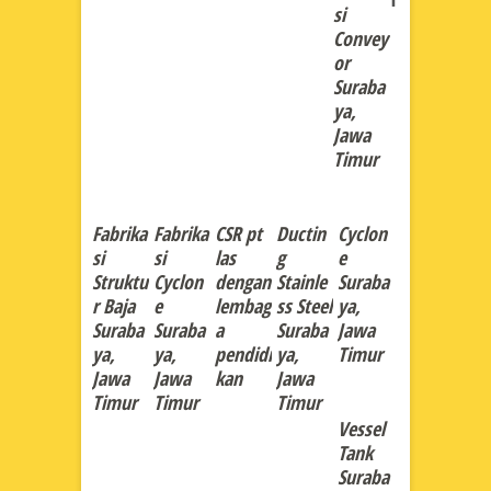
si
Convey
or
Suraba
ya,
Jawa
Timur
Fabrika
Fabrika
CSR pt
Ductin
Cyclon
si
si
las
g
e
Struktu
Cyclon
dengan
Stainle
Suraba
r Baja
e
lembag
ss Steel
ya,
Suraba
Suraba
a
Suraba
Jawa
ya,
ya,
pendidi
ya,
Timur
Jawa
Jawa
kan
Jawa
Timur
Timur
Timur
Vessel
Tank
Suraba