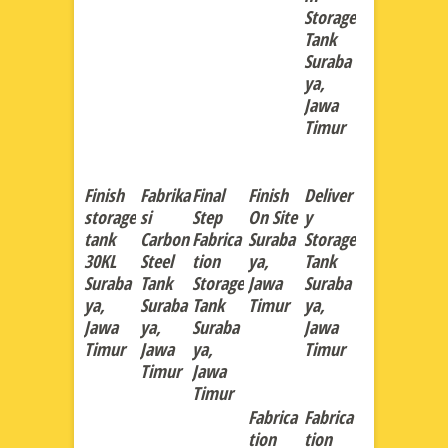
Storage
Tank
Suraba
ya,
Jawa
Timur
Finish
Fabrika
Final
Finish
Deliver
storage
si
Step
On Site
y
tank
Carbon
Fabrica
Suraba
Storage
30KL
Steel
tion
ya,
Tank
Suraba
Tank
Storage
Jawa
Suraba
ya,
Suraba
Tank
Timur
ya,
Jawa
ya,
Suraba
Jawa
Timur
Jawa
ya,
Timur
Timur
Jawa
Timur
Fabrica
Fabrica
tion
tion