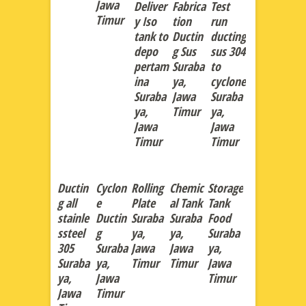
Jawa
Deliver
Fabrica
Test
Timur
y Iso
tion
run
tank to
Ductin
ducting
depo
g Sus
sus 304
pertam
Suraba
to
ina
ya,
cyclone
Suraba
Jawa
Suraba
ya,
Timur
ya,
Jawa
Jawa
Timur
Timur
Ductin
Cyclon
Rolling
Chemic
Storage
g all
e
Plate
al Tank
Tank
stainle
Ductin
Suraba
Suraba
Food
ssteel
g
ya,
ya,
Suraba
305
Suraba
Jawa
Jawa
ya,
Suraba
ya,
Timur
Timur
Jawa
ya,
Jawa
Timur
Jawa
Timur