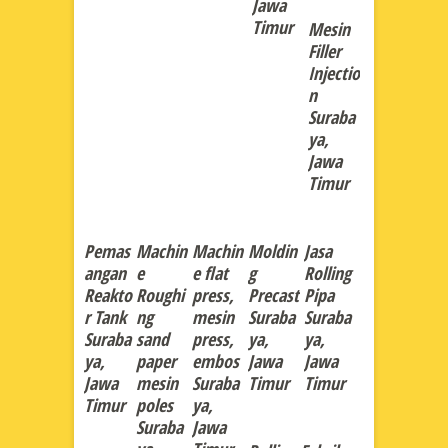
Jawa
Timur
Mesin
Filler
Injectio
n
Suraba
ya,
Jawa
Timur
Pemas
Machin
Machin
Moldin
Jasa
angan
e
e flat
g
Rolling
Reakto
Roughi
press,
Precast
Pipa
r Tank
ng
mesin
Suraba
Suraba
Suraba
sand
press,
ya,
ya,
ya,
paper
embos
Jawa
Jawa
Jawa
mesin
Suraba
Timur
Timur
Timur
poles
ya,
Suraba
Jawa