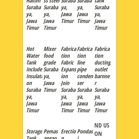
Haltim
ss steel
Suraba
Suraba
tank
Suraba
Suraba
ya,
ya,
Suraba
ya,
ya,
Jawa
Jawa
ya,
Jawa
Jawa
Timur
Timur
Jawa
Timur
Timur
Timur
Hot
Mixer
Fabrica
Fabrica
Fabrica
Water
food
tion
tion
tion
Tank
grade
Fabric
line
ducting
Include
Suraba
Expans
pipe
outlet
Insulati
ya,
ion
conden
barnne
on
Jawa
Join
ser
r
Suraba
Timur
Suraba
Suraba
Suraba
ya,
ya,
ya,
ya,
Jawa
Jawa
Jawa
Jawa
Timur
Timur
Timur
Timur
ND US
Storage
Pemas
Erectio
Pondas
ON
Tank
angan
n
i