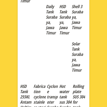
Timur
Daily
HSD
Shell 3
Tank
Tank
Suraba
Suraba
Suraba
ya,
ya,
ya,
Jawa
Jawa
Jawa
Timur
Timur
Timur
Solar
Tank
Suraba
ya,
Jawa
Timur
HSD
Fabrica
Cyclon
Hot
Rolling
Tank
tion
e
water
plate
255KL
cyclone
transp
tank
SUS 304
Antam
stainle
oter
sus 304
for