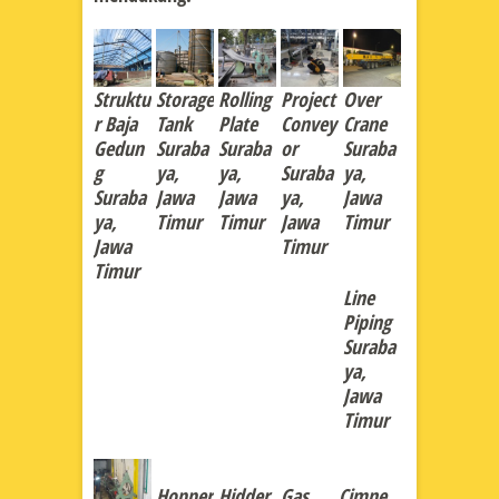
Struktu
Storage
Rolling
Project
Over
r Baja
Tank
Plate
Convey
Crane
Gedun
Suraba
Suraba
or
Suraba
g
ya,
ya,
Suraba
ya,
Suraba
Jawa
Jawa
ya,
Jawa
ya,
Timur
Timur
Jawa
Timur
Jawa
Timur
Timur
Line
Piping
Suraba
ya,
Jawa
Timur
Hopper
Hidder
Gas
Cimne