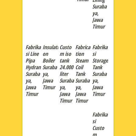
Suraba
ya,
Jawa
Timur
Fabrika
Insulati
Custo
Fabrica
Fabrika
si Line
on
m iso
tion
si
Pipa
Boiler
tank
Steam
Storage
Hydran
Suraba
24.000
Coil
Tank
Suraba
ya,
liter
Tank
Suraba
ya,
Jawa
Suraba
Suraba
ya,
Jawa
Timur
ya,
ya,
Jawa
Timur
Jawa
Jawa
Timur
Timur
Timur
Fabrika
si
Custo
m