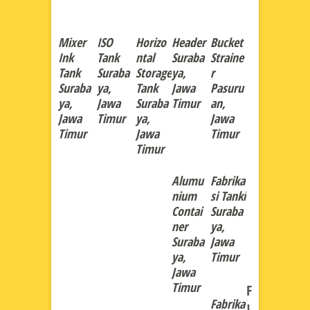
Mixer
ISO
Horizo
Header
Bucket
Ink
Tank
ntal
Suraba
Straine
Tank
Suraba
Storage
ya,
r
Suraba
ya,
Tank
Jawa
Pasuru
ya,
Jawa
Suraba
Timur
an,
Jawa
Timur
ya,
Jawa
Timur
Jawa
Timur
Timur
Alumu
Fabrika
nium
si Tanki
Contai
Suraba
ner
ya,
Suraba
Jawa
ya,
Timur
Jawa
Timur
F
Fabrika
I