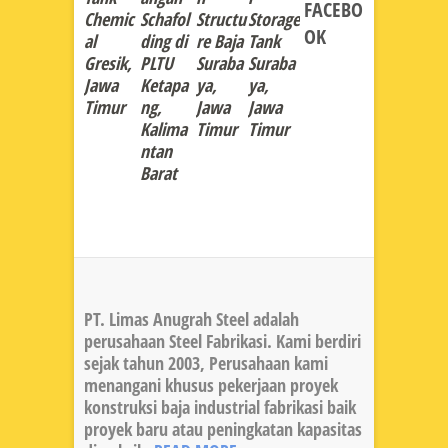
FACEBO
Chemic
Schafol
Structu
Storage
OK
al
ding di
re Baja
Tank
Gresik,
PLTU
Suraba
Suraba
Jawa
Ketapa
ya,
ya,
Timur
ng,
Jawa
Jawa
Kalima
Timur
Timur
ntan
Barat
PT. Limas Anugrah Steel adalah
perusahaan Steel Fabrikasi. Kami berdiri
sejak tahun 2003, Perusahaan kami
menangani khusus pekerjaan proyek
konstruksi baja industrial fabrikasi baik
proyek baru atau peningkatan kapasitas