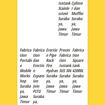
Isotank
Cylinse
Stainle
r dan
ssteel
Muffler
Suraba
Suraba
ya,
ya,
Jawa
Jawa
Timur
Timur
Fabrica
Fabrica
Erectio
Proses
Fabrica
tion
tion
n Pipe
Fabrica
tion
Portabl
dan
Rack
tion
Square
e
Erectio
Fire
Isotank
tank
Mobile
n
Hydran
SUS 304
42000L
Works
Expans
Suraba
Suraba
Suraba
hop
ion
ya,
ya,
ya,
Suraba
Join
Jawa
Jawa
Jawa
ya,
PLTU
Timur
Timur
Timur
Jawa
Suraba
Timur
ya,