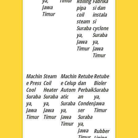
ya,
Timur
Rolling
Fabrika
Jawa
pipa
si dan
Timur
coil
instala
steam
si
Suraba
cyclone
ya,
Suraba
Jawa
ya,
Timur
Jawa
Timur
Machin
Steam
Machin
Retube
Retube
e Press
Coil
e Celup
dan
Bioler
Cool
Heater
Autom
Perbaik
Suraba
Suraba
Suraba
atic
an
ya,
ya,
ya,
Suraba
Conden
Jawa
Jawa
Jawa
ya,
ser
Timur
Timur
Timur
Jawa
Suraba
Timur
ya,
Jawa
Rubber
Timur
Lining